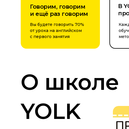
В Y
Говорим, говорим
пр
и ещё раз говорим
Вы будете говорить 70%
Каж
от урока на английском
обу
с первого занятия
мет
О школе
YOLK