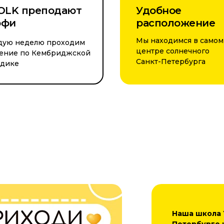
OLK преподают
Удобное
офи
расположение
Мы находимся в самом
дую неделю проходим
центре солнечного
чение по Кембриджской
Санкт-Петербурга
одике
Наша школа Y