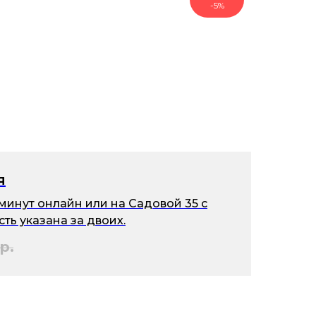
-5%
я
 минут онлайн или на Садовой 35 c
ть указана за двоих.
р.