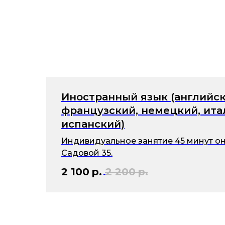
Иностранный язык (английск
французский, немецкий, ита
испанский)
Индивидуальное занятие 45 минут он
Садовой 35.
2 100
р.
2 200
р.