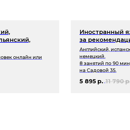
ий,
Иностранный я
льянский,
за рекомендац
Английский, испанск
немецкий.
еловек онлайн или
8 занятий по 90 мин
на Садовой 35.
5 895
р.
11 790
р