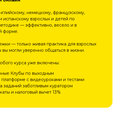
и онлайн
нглийскому, немецкому, французскому,
и испанскому взрослых и детей по
методике — эффективно, весело и в
й форме.
ежки — только живая практика для взрослых
ы вы могли уверенно общаться в жизни.
любого курса уже включены:
рные Клубы по выходным
к платформе с видеоуроками и тестами
а заданий заботливым куратором
каты и налоговый вычет 13%