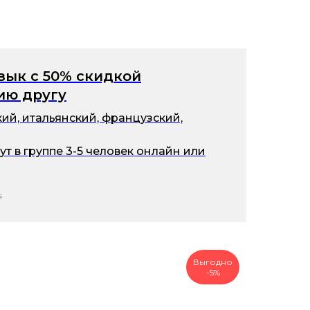
зык с 50% скидкой
ию другу
ий, итальянский, французский,
ут в группе 3-5 человек онлайн или
.
Выгодно
-5%